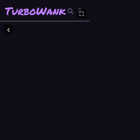
TurboWank
TurboWank