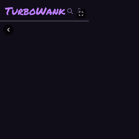
TurboWank
TurboWank