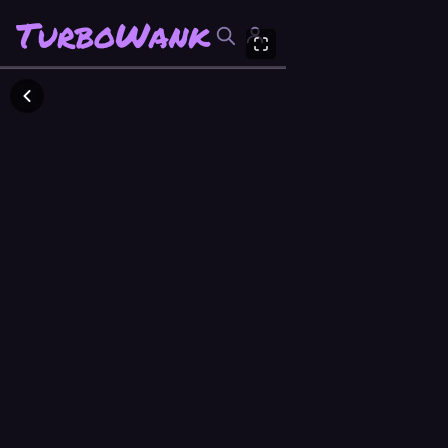
TurboWank
TurboWank