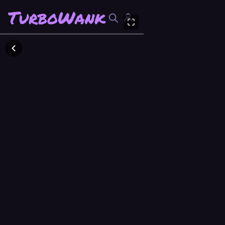
TurboWank
TurboWank